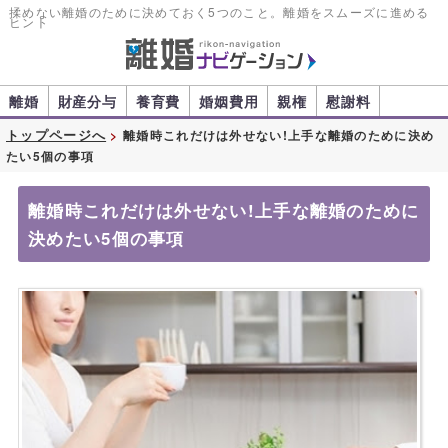
揉めない離婚のために決めておく5つのこと。離婚をスムーズに進める
ヒント
離婚
財産分与
養育費
婚姻費用
親権
慰謝料
トップページへ
離婚時これだけは外せない!上手な離婚のために決め
たい5個の事項
離婚時これだけは外せない!上手な離婚のために
決めたい5個の事項