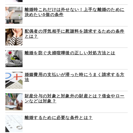
離婚時これだけは外せない！上手な離婚のために
決めたい5個の条件
配偶者の浮気相手に慰謝料を請求するための条件
とは？
離婚を防ぐ夫婦喧嘩後の正しい対処方法とは
婚姻費用の支払いが滞った時にうまく請求する方
法
財産分与の対象と対象外の財産とは？借金やロー
ンなどは対象？
離婚するために必要な条件とは？